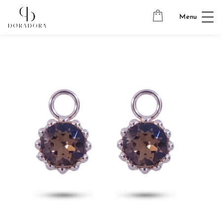
Avaleht
→
Tugevkullatud ehted
→
Kõrvarõngaste ripatsid
→
Menu
SUN