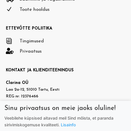
N
Toote hooldus
ETTEVÕTTE POLIITIKA
i
Tingimused

Privaatsus
KONTAKT JA KLIENDITEENINDUS
Clarina OÜ
Lao 2a-12, 51010 Tartu, Eesti
REG nr: 12376466
KMKR nr: EE101937140
Sinu privaatsus on meie jaoks oluline!

info@doradora.ee
Veebilehe küpsised aitavad meil Sind mõista, et paranda

https://www.facebook.com/doradora.ee
sirivimiskogemuse kvaliteeti.
Lisainfo