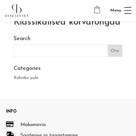
Menu
Klassikalised kõrvarõngad
Search
Categories
Rubriike pole
INFO

Maksmisviis

Saatmine ja tagastamine