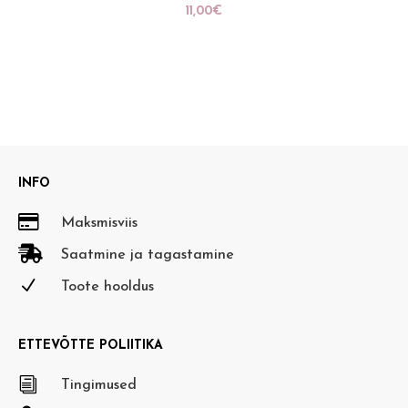
11,00
€
INFO

Maksmisviis

Saatmine ja tagastamine
N
Toote hooldus
ETTEVÕTTE POLIITIKA
i
Tingimused