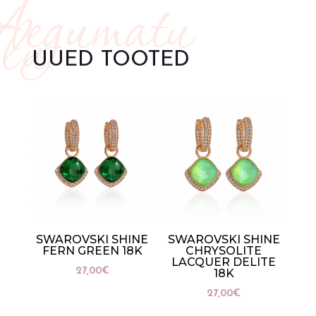
egumatu
lu
UUED TOOTED
SWAROVSKI SHINE
SWAROVSKI SHINE
FERN GREEN 18K
CHRYSOLITE
LACQUER DELITE
27,00
€
18K
27,00
€