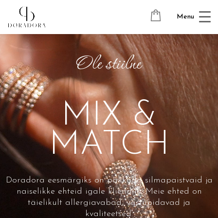
Videoesitaja
Menu
Ole stiilne
MIX &
MATCH
Doradora eesmärgiks on pakkuda silmapaistvaid ja
naiselikke ehteid igale kliendile. Meie ehted on
täielikult allergiavabad, vastupidavad ja
kvaliteetsed.