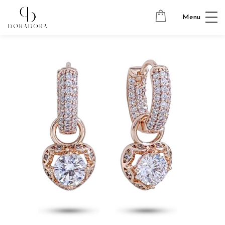
Avaleht
→
Tugevkullatud ehted
→
Ripatsitega kõrvarõngad
→
Menu
SUMMER LOVE