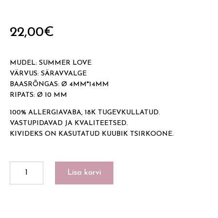
22,00
€
MUDEL: SUMMER LOVE
VÄRVUS: SÄRAVVALGE
BAASRÕNGAS: Ø 4MM*14MM
RIPATS: Ø 10 MM
100% ALLERGIAVABA, 18K TUGEVKULLATUD.
VASTUPIDAVAD JA KVALITEETSED.
KIVIDEKS ON KASUTATUD KUUBIK TSIRKOONE.
SUMMER
Lisa korvi
LOVE
kogus