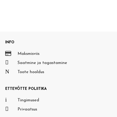
INFO

Maksmisviis

Saatmine ja tagastamine
N
Toote hooldus
ETTEVÕTTE POLIITIKA
i
Tingimused

Privaatsus