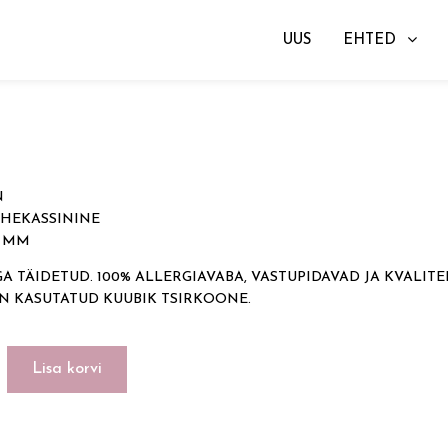
UUS
EHTED
id
→ SUN
N
OHEKASSININE
3 MM
 TÄIDETUD. 100% ALLERGIAVABA, VASTUPIDAVAD JA KVALITE
ON KASUTATUD KUUBIK TSIRKOONE.
Lisa korvi