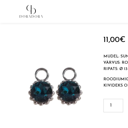
Avaleht
→
Tugevkullatud ehted
→
Kõrvarõngaste ripats
11,00
€
MUDEL: SU
VÄRVUS: R
RIPATS: Ø 1
ROODIUMIGA
KIVIDEKS 
SUN
kogus