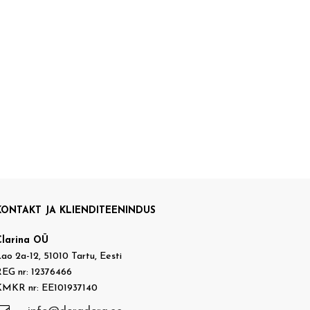
KONTAKT JA KLIENDITEENINDUS
Clarina OÜ
ao 2a-12, 51010 Tartu, Eesti
EG nr: 12376466
KMKR nr: EE101937140