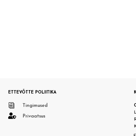
ETTEVÕTTE POLIITIKA
i
Tingimused
L

Privaatsus
R