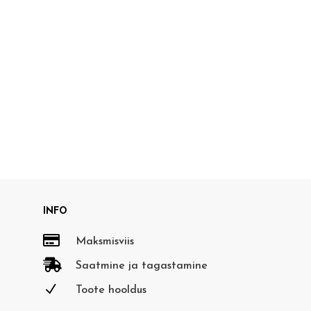
INFO

Maksmisviis

Saatmine ja tagastamine
N
Toote hooldus