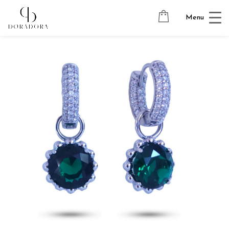
Avaleht
→
Tugevkullatud ehted
→
Ripatsitega kõrvarõngad
→
Menu
SUN