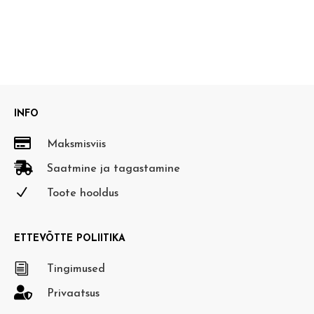
INFO

Maksmisviis

Saatmine ja tagastamine
N
Toote hooldus
ETTEVÕTTE POLIITIKA
i
Tingimused

Privaatsus