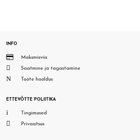
INFO

Maksmisviis

Saatmine ja tagastamine
N
Toote hooldus
ETTEVÕTTE POLIITIKA
i
Tingimused

Privaatsus