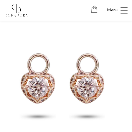
Avaleht
→
Tugevkullatud ehted
→
Kõrvarõngaste ripatsid
→
Menu
SUMMER LOVE