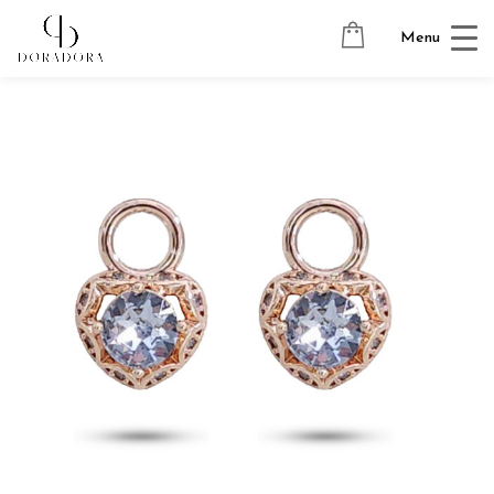
Avaleht
→
Tugevkullatud ehted
→
Kõrvarõngaste ripatsid
→
Menu
SUMMER LOVE