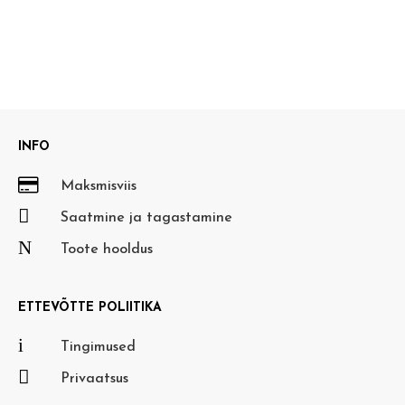
INFO

Maksmisviis

Saatmine ja tagastamine
N
Toote hooldus
ETTEVÕTTE POLIITIKA
i
Tingimused

Privaatsus