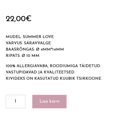
22,00
€
MUDEL: SUMMER LOVE
VÄRVUS: SÄRAVVALGE
BAASRÕNGAS: Ø 4MM*14MM
RIPATS: Ø 10 MM
100% ALLERGIAVABA, ROODIUMIGA TÄIDETUD.
VASTUPIDAVAD JA KVALITEETSED.
KIVIDEKS ON KASUTATUD KUUBIK TSIRKOONE.
SUMMER
Lisa korvi
LOVE
kogus