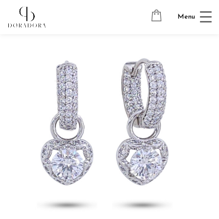
Avaleht
→
Tugevkullatud ehted
→
Ripatsitega kõrvarõngad
→
Menu
SUMMER LOVE