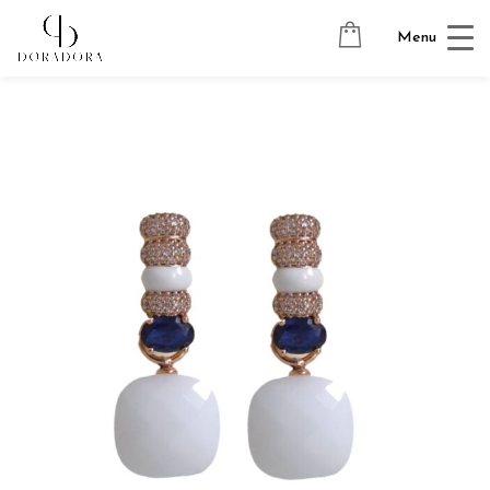
Avaleht
→
Tugevkullatud ehted
→
Ripatsitega kõrvarõngad
→
Menu
PILLOW