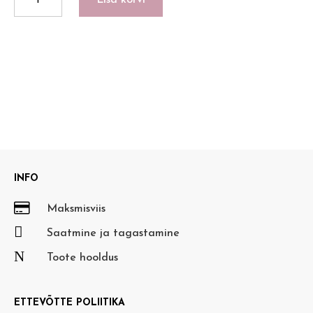
Lisa korvi
kogus
INFO

Maksmisviis

Saatmine ja tagastamine
N
Toote hooldus
ETTEVÕTTE POLIITIKA