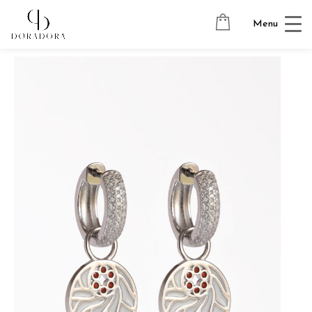
Avaleht
→
Hõbedast ehted
→
Ripatsitega kõrvarõngad
→
Menu
LUCKY METAL WHITE