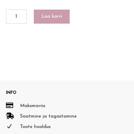
LUCKY
Lisa korvi
METAL
WHITE
kogus
INFO

Maksmisviis

Saatmine ja tagastamine
N
Toote hooldus