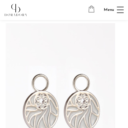
Avaleht
→
Hõbedast ehted
→
Kõrvarõngaste ripatsid
→
Menu
LUCKY METAL WHITE