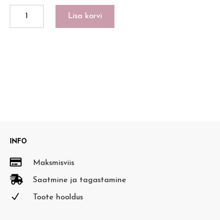
LUCKY
Lisa korvi
METAL
WHITE
kogus
INFO

Maksmisviis

Saatmine ja tagastamine
N
Toote hooldus