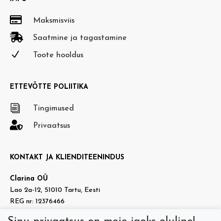

Maksmisviis

Saatmine ja tagastamine
N
Toote hooldus
ETTEVÕTTE POLIITIKA
i
Tingimused

Privaatsus
KONTAKT JA KLIENDITEENINDUS
Clarina OÜ
Lao 2a-12, 51010 Tartu, Eesti
REG nr: 12376466
KMKR nr: EE101937140