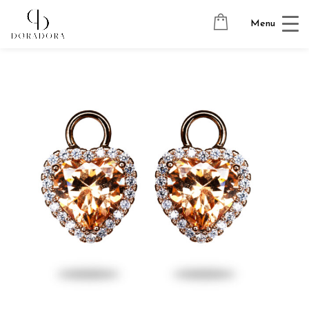
Avaleht
→
Tugevkullatud ehted
→
Kõrvarõngaste ripatsid
→
Menu
HEART