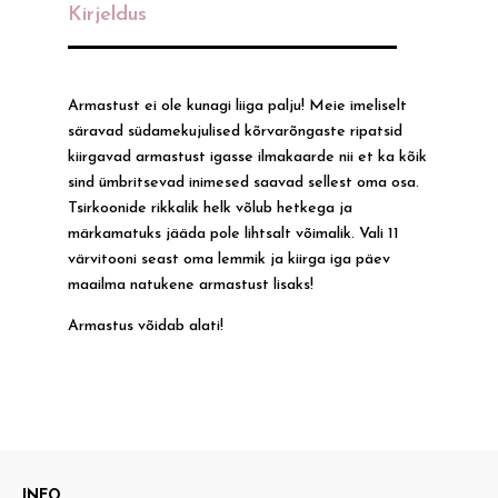
Kirjeldus
Armastust ei ole kunagi liiga palju! Meie imeliselt
säravad südamekujulised kõrvarõngaste ripatsid
kiirgavad armastust igasse ilmakaarde nii et ka kõik
sind ümbritsevad inimesed saavad sellest oma osa.
Tsirkoonide rikkalik helk võlub hetkega ja
märkamatuks jääda pole lihtsalt võimalik. Vali 11
värvitooni seast oma lemmik ja kiirga iga päev
maailma natukene armastust lisaks!
Armastus võidab alati!
INFO