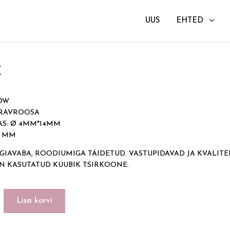
UUS
EHTED
gad
→ GLOW
€
OW
ÄRAVROOSA
S: Ø 4MM*14MM
4 MM
GIAVABA, ROODIUMIGA TÄIDETUD. VASTUPIDAVAD JA KVALITE
ON KASUTATUD KUUBIK TSIRKOONE.
Lisa korvi