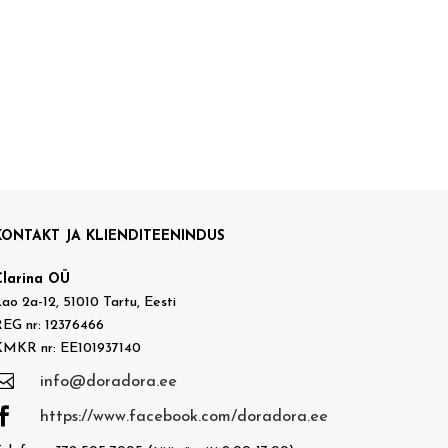
KONTAKT JA KLIENDITEENINDUS
Clarina OÜ
ao 2a-12, 51010 Tartu, Eesti
EG nr: 12376466
KMKR nr: EE101937140

info@doradora.ee

https://www.facebook.com/doradora.ee