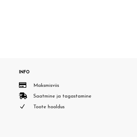
INFO

Maksmisviis

Saatmine ja tagastamine
N
Toote hooldus