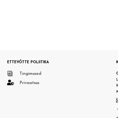
ETTEVÕTTE POLIITIKA
i
Tingimused
L

Privaatsus
R