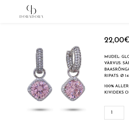
Avaleht
→
Tugevkullatud ehted
→
Ripatsitega kõrvarõn
22,00
MUDEL: GL
VÄRVUS: S
BAASRÕNGA
RIPATS: Ø 1
100% ALLER
KIVIDEKS 
GLOW
kogus