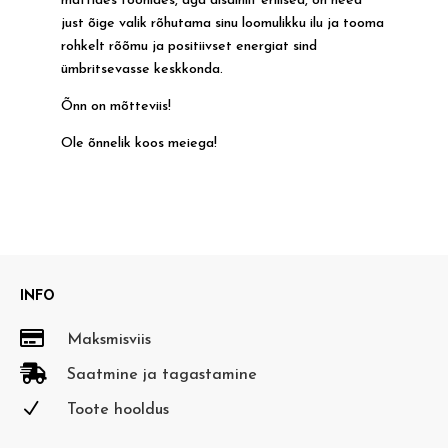
mattides toonides, aga disainilt erilised, on need
just õige valik rõhutama sinu loomulikku ilu ja tooma
rohkelt rõõmu ja positiivset energiat sind
ümbritsevasse keskkonda.
Õnn on mõtteviis!
Ole õnnelik koos meiega!
INFO

Maksmisviis

Saatmine ja tagastamine
N
Toote hooldus