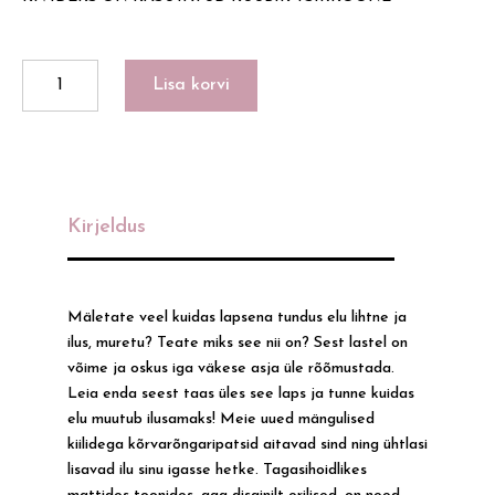
DRAGONFLY
Lisa korvi
kogus
Kirjeldus
Mäletate veel kuidas lapsena tundus elu lihtne ja
ilus, muretu? Teate miks see nii on? Sest lastel on
võime ja oskus iga väkese asja üle rõõmustada.
Leia enda seest taas üles see laps ja tunne kuidas
elu muutub ilusamaks! Meie uued mängulised
kiilidega kõrvarõngaripatsid aitavad sind ning ühtlasi
lisavad ilu sinu igasse hetke. Tagasihoidlikes