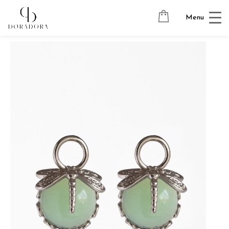
Avaleht
→
Tugevkullatud ehted
→
Kõrvarõngaste ripatsid
→
Menu
DRAGONFLY