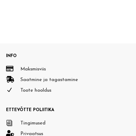
+
SALLY
BB
18K
kogus
INFO

Maksmisviis

Saatmine ja tagastamine
N
Toote hooldus
ETTEVÕTTE POLIITIKA
i
Tingimused

Privaatsus