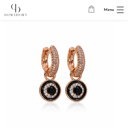
Avaleht
→
Tugevkullatud ehted
→
Ripatsitega kõrvarõngad
→
Menu
BLACK REVERSIBLE BASE EARRINGS + SALLY BB 18K