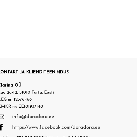
KONTAKT JA KLIENDITEENINDUS
Clarina OÜ
ao 2a-12, 51010 Tartu, Eesti
EG nr: 12376466
KMKR nr: EE101937140

info@doradora.ee

https://www.facebook.com/doradora.ee