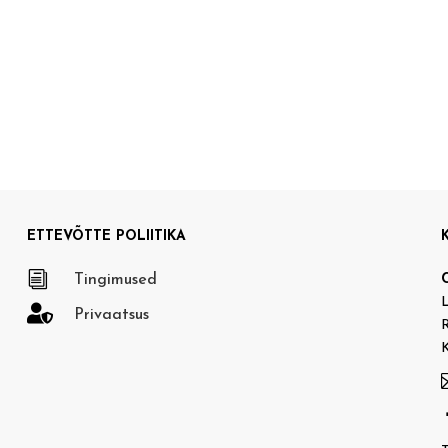
ETTEVÕTTE POLIITIKA
i
Tingimused
L

Privaatsus
R