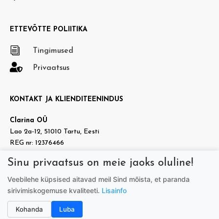
ETTEVÕTTE POLIITIKA
i
Tingimused

Privaatsus
KONTAKT JA KLIENDITEENINDUS
Clarina OÜ
Lao 2a-12, 51010 Tartu, Eesti
REG nr: 12376466
KMKR nr: EE101937140
Sinu privaatsus on meie jaoks oluline!

info@doradora.ee
Veebilehe küpsised aitavad meil Sind mõista, et paranda

https://www.facebook.com/doradora.ee
sirivimiskogemuse kvaliteeti.
Lisainfo
Telefon:
+372 505 7005
(tööpäeviti 9.00-17.00)
Kohanda
Luba