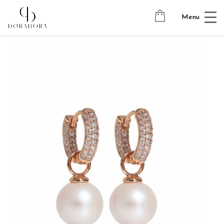
Avaleht
→
Tugevkullatud ehted
→
Ripatsitega kõrvarõngad
→
Menu
SWAROVSKI PEARLS 18K