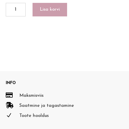
STAR
Lisa korvi
DELUXE
kogus
INFO

Maksmisviis

Saatmine ja tagastamine
N
Toote hooldus