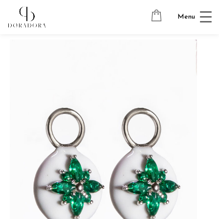
Avaleht
→
Hõbedast ehted
→
Kõrvarõngaste ripatsid
→ STAR
Menu
DELUXE