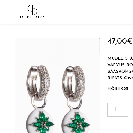
Avaleht
→
Hõbedast ehted
→
Ripatsitega kõrvarõngad
47,00
€
MUDEL: ST
VÄRVUS: R
BAASRÕNGA
RIPATS: Ø1
HÕBE 925
STAR
DELUXE
kogus