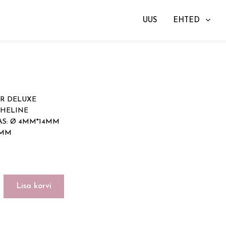
UUS
EHTED
→ STAR DELUXE
AR DELUXE
OHELINE
S: Ø 4MM*14MM
2MM
Lisa korvi