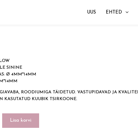
UUS
EHTED
gad
→ PILLOW
€
LLOW
LE SININE
S: Ø 4MM*14MM
MM*14MM
GIAVABA, ROODIUMIGA TÄIDETUD. VASTUPIDAVAD JA KVALITE
ON KASUTATUD KUUBIK TSIRKOONE.
Lisa korvi