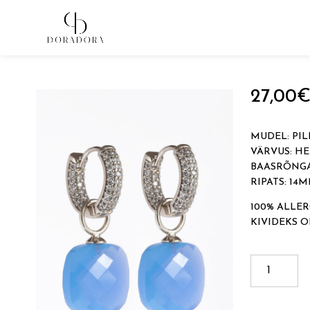
Avaleht
→
Tugevkullatud ehted
→
Ripatsitega kõrvarõn
27,00
MUDEL: PI
VÄRVUS: HE
BAASRÕNGA
RIPATS: 14
100% ALLER
KIVIDEKS 
PILLOW
kogus