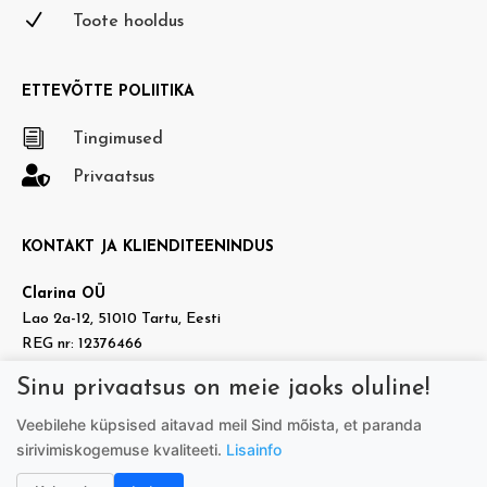
N
Toote hooldus
ETTEVÕTTE POLIITIKA
i
Tingimused

Privaatsus
KONTAKT JA KLIENDITEENINDUS
Clarina OÜ
Lao 2a-12, 51010 Tartu, Eesti
REG nr: 12376466
KMKR nr: EE101937140
Sinu privaatsus on meie jaoks oluline!

info@doradora.ee
Veebilehe küpsised aitavad meil Sind mõista, et paranda

https://www.facebook.com/doradora.ee
sirivimiskogemuse kvaliteeti.
Lisainfo
Telefon:
+372 505 7005
(tööpäeviti 9.00-17.00)