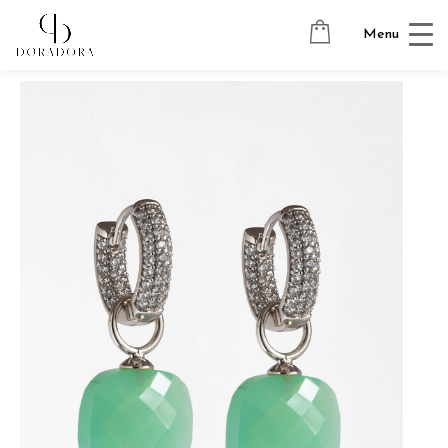
Avaleht
→
Tugevkullatud ehted
→
Ripatsitega kõrvarõngad
→
Menu
PILLOW