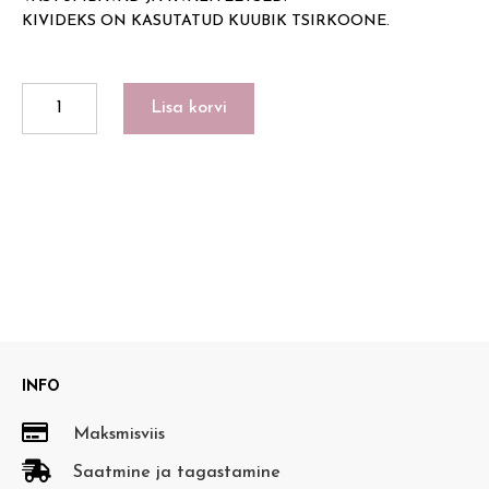
KIVIDEKS ON KASUTATUD KUUBIK TSIRKOONE.
PILLOW
Lisa korvi
kogus
INFO

Maksmisviis

Saatmine ja tagastamine