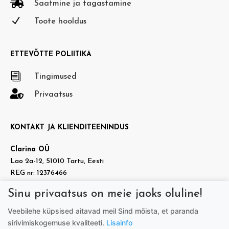

Saatmine ja tagastamine
N
Toote hooldus
ETTEVÕTTE POLIITIKA
i
Tingimused

Privaatsus
KONTAKT JA KLIENDITEENINDUS
Clarina OÜ
Lao 2a-12, 51010 Tartu, Eesti
REG nr: 12376466
KMKR nr: EE101937140
Sinu privaatsus on meie jaoks oluline!

info@doradora.ee
Veebilehe küpsised aitavad meil Sind mõista, et paranda

https://www.facebook.com/doradora.ee
sirivimiskogemuse kvaliteeti.
Lisainfo