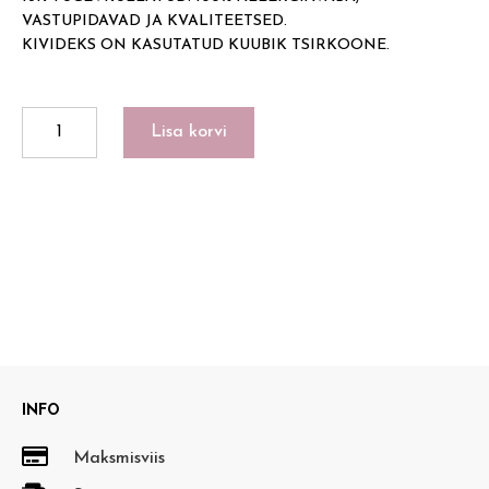
VASTUPIDAVAD JA KVALITEETSED.
KIVIDEKS ON KASUTATUD KUUBIK TSIRKOONE.
LUXORY
Lisa korvi
CRYSTAL
HOOPS
+
MINI
CLASSIC
SQUARE
18K
kogus
INFO

Maksmisviis