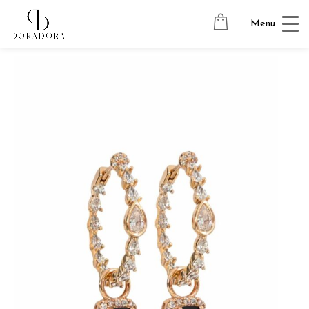
Avaleht
→
Tugevkullatud ehted
→
Ripatsitega kõrvarõngad
→
Menu
LUXORY CRYSTAL HOOPS + MINI CLASSIC SQUARE 18K