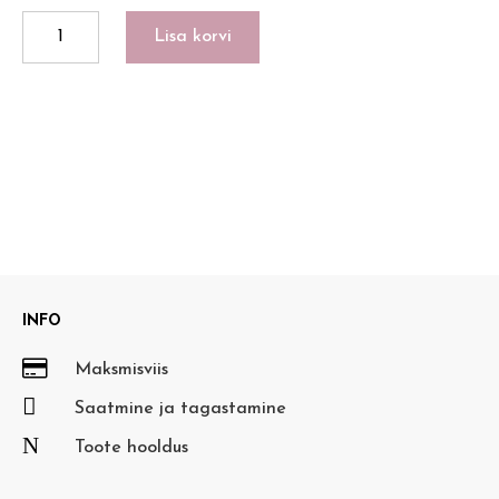
LUCKY
Lisa korvi
METAL
BLACK
kogus
INFO

Maksmisviis

Saatmine ja tagastamine
N
Toote hooldus