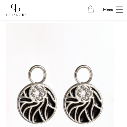
Avaleht
→
Hõbedast ehted
→
Kõrvarõngaste ripatsid
→
Menu
LUCKY METAL BLACK