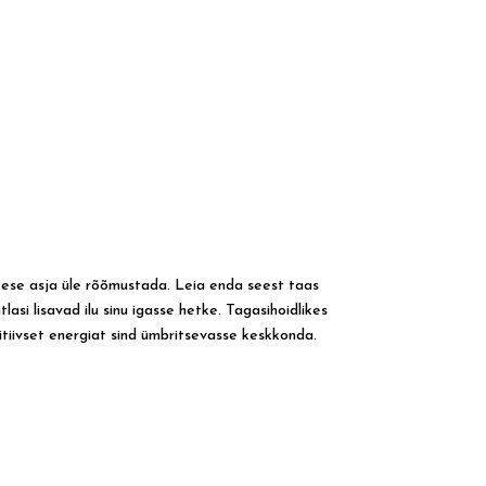
väkese asja üle rõõmustada. Leia enda seest taas
asi lisavad ilu sinu igasse hetke. Tagasihoidlikes
sitiivset energiat sind ümbritsevasse keskkonda.