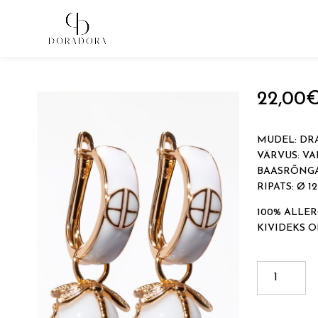
Avaleht
→
Tugevkullatud ehted
→
Ripatsitega kõrvarõn
22,00
MUDEL: DR
VÄRVUS: VA
BAASRÕNGA
RIPATS: Ø 1
100% ALLER
KIVIDEKS 
DRAGONF
kogus