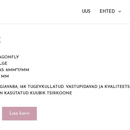
UUS
EHTED
gad
→ DRAGONFLY
€
AGONFLY
LGE
S: 6MM*17MM
2 MM
GIAVABA, 18K TUGEVKULLATUD. VASTUPIDAVAD JA KVALITEETS
ON KASUTATUD KUUBIK TSIRKOONE
LY
Lisa korvi