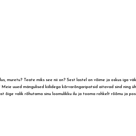
ilus, muretu? Teate miks see nii on? Sest lastel on võime ja oskus iga 
 Meie uued mängulised kiilidega kõrvarõngaripatsid aitavad sind ning ühtl
just õige valik rõhutama sinu loomulikku ilu ja tooma rohkelt rõõmu ja po