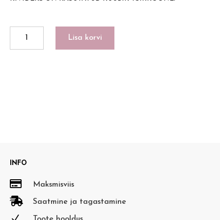
BLACK
Lisa korvi
REVERSIBLE
BASE
EARRINGS
RH
kogus
INFO

Maksmisviis

Saatmine ja tagastamine
N
Toote hooldus