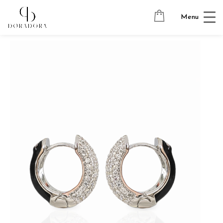
Avaleht
→
Tugevkullatud ehted
→
Baasrõngad
→ BLACK
Menu
REVERSIBLE BASE EARRINGS RH