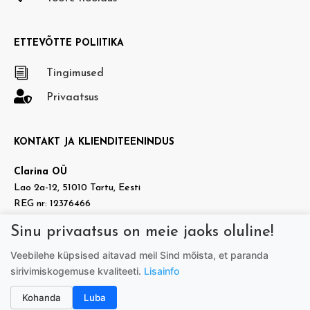
ETTEVÕTTE POLIITIKA
i
Tingimused

Privaatsus
KONTAKT JA KLIENDITEENINDUS
Clarina OÜ
Lao 2a-12, 51010 Tartu, Eesti
REG nr: 12376466
KMKR nr: EE101937140
Sinu privaatsus on meie jaoks oluline!

info@doradora.ee
Veebilehe küpsised aitavad meil Sind mõista, et paranda

https://www.facebook.com/doradora.ee
sirivimiskogemuse kvaliteeti.
Lisainfo
Telefon:
+372 505 7005
(tööpäeviti 9.00-17.00)
Kohanda
Luba