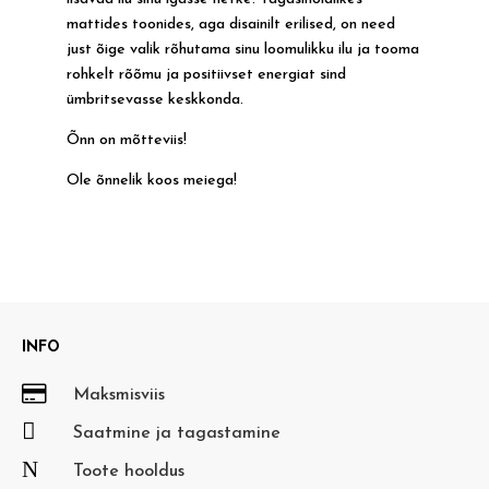
mattides toonides, aga disainilt erilised, on need
just õige valik rõhutama sinu loomulikku ilu ja tooma
rohkelt rõõmu ja positiivset energiat sind
ümbritsevasse keskkonda.
Õnn on mõtteviis!
Ole õnnelik koos meiega!
INFO

Maksmisviis

Saatmine ja tagastamine
N
Toote hooldus