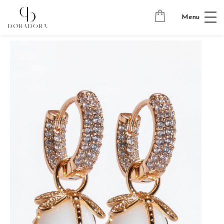
Avaleht
→
Tugevkullatud ehted
→
Ripatsitega kõrvarõngad
→
Menu
DRAGONFLY