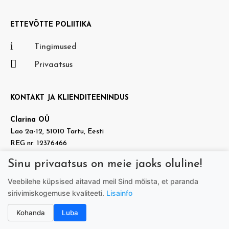
ETTEVÕTTE POLIITIKA
i
Tingimused

Privaatsus
KONTAKT JA KLIENDITEENINDUS
Clarina OÜ
Lao 2a-12, 51010 Tartu, Eesti
REG nr: 12376466
KMKR nr: EE101937140
Sinu privaatsus on meie jaoks oluline!

info@doradora.ee
Veebilehe küpsised aitavad meil Sind mõista, et paranda

https://www.facebook.com/doradora.ee
sirivimiskogemuse kvaliteeti.
Lisainfo
Telefon:
+372 505 7005
(tööpäeviti 9.00-17.00)
Kohanda
Luba