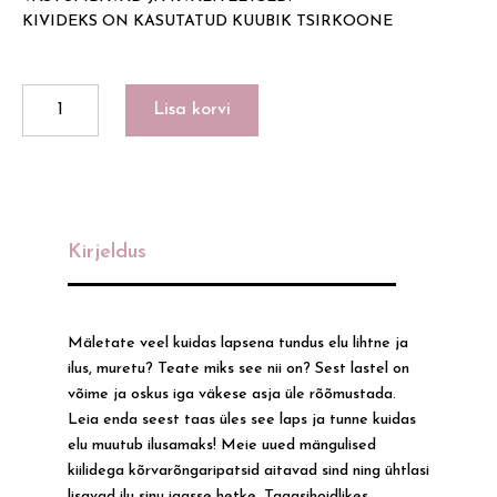
KIVIDEKS ON KASUTATUD KUUBIK TSIRKOONE
DRAGONFLY
Lisa korvi
kogus
Kirjeldus
Mäletate veel kuidas lapsena tundus elu lihtne ja
ilus, muretu? Teate miks see nii on? Sest lastel on
võime ja oskus iga väkese asja üle rõõmustada.
Leia enda seest taas üles see laps ja tunne kuidas
elu muutub ilusamaks! Meie uued mängulised
kiilidega kõrvarõngaripatsid aitavad sind ning ühtlasi
lisavad ilu sinu igasse hetke. Tagasihoidlikes