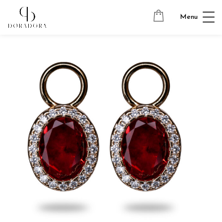
Avaleht
→
Tugevkullatud ehted
→
Kõrvarõngaste ripatsid
→
Menu
CRYSTAL OVAL