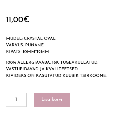
11,00
€
MUDEL: CRYSTAL OVAL
VÄRVUS: PUNANE
RIPATS: 10MM*12MM
100% ALLERGIAVABA, 18K TUGEVKULLATUD.
VASTUPIDAVAD JA KVALITEETSED.
KIVIDEKS ON KASUTATUD KUUBIK TSIRKOONE.
CRYSTAL
Lisa korvi
OVAL
kogus