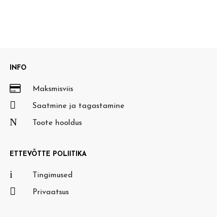
INFO

Maksmisviis

Saatmine ja tagastamine
N
Toote hooldus
ETTEVÕTTE POLIITIKA
i
Tingimused

Privaatsus