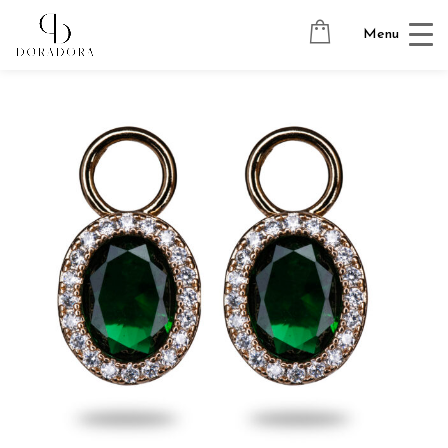
Avaleht
→
Tugevkullatud ehted
→
Kõrvarõngaste ripatsid
→
Menu
CRYSTAL OVAL