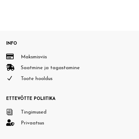
INFO

Maksmisviis

Saatmine ja tagastamine
N
Toote hooldus
ETTEVÕTTE POLIITIKA
i
Tingimused

Privaatsus