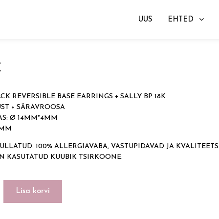
UUS
EHTED
gad
→ BLACK REVERSIBLE BASE EARRINGS + SALLY BP 18K
€
CK REVERSIBLE BASE EARRINGS + SALLY BP 18K
UST + SÄRAVROOSA
S: Ø 14MM*4MM
11MM
ULLATUD. 100% ALLERGIAVABA, VASTUPIDAVAD JA KVALITEETS
ON KASUTATUD KUUBIK TSIRKOONE.
Lisa korvi
LE