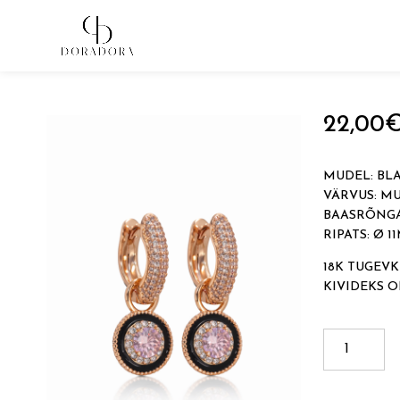
Avaleht
→
Tugevkullatud ehted
→
Ripatsitega kõrvarõn
22,00
MUDEL: BLA
VÄRVUS: M
BAASRÕNGA
RIPATS: Ø 
18K TUGEVK
KIVIDEKS 
BLACK
REVERSIB
BASE
EARRINGS