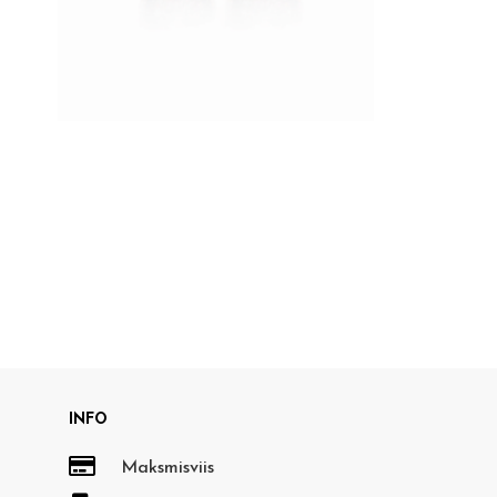
+
SALLY
BP
18K
kogus
INFO

Maksmisviis