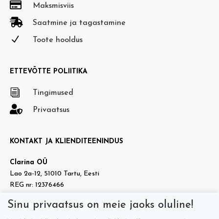

Maksmisviis

Saatmine ja tagastamine
N
Toote hooldus
ETTEVÕTTE POLIITIKA
i
Tingimused

Privaatsus
KONTAKT JA KLIENDITEENINDUS
Clarina OÜ
Lao 2a-12, 51010 Tartu, Eesti
REG nr: 12376466
KMKR nr: EE101937140
Sinu privaatsus on meie jaoks oluline!

info@doradora.ee