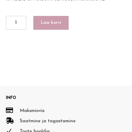
PILLOW
Lisa korvi
kogus
INFO

Maksmisviis

Saatmine ja tagastamine
N
Toote hooldus