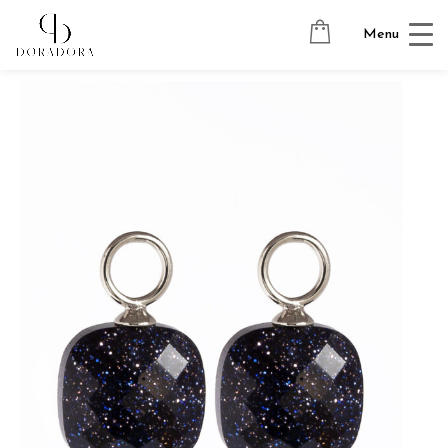
Avaleht
→
Tugevkullatud ehted
→
Kõrvarõngaste ripatsid
→
Menu
PILLOW