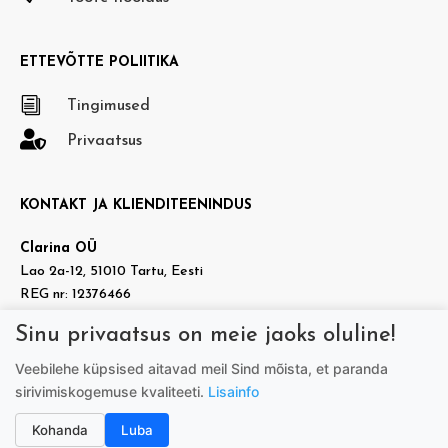
ETTEVÕTTE POLIITIKA
i
Tingimused

Privaatsus
KONTAKT JA KLIENDITEENINDUS
Clarina OÜ
Lao 2a-12, 51010 Tartu, Eesti
REG nr: 12376466
KMKR nr: EE101937140
Sinu privaatsus on meie jaoks oluline!

info@doradora.ee
Veebilehe küpsised aitavad meil Sind mõista, et paranda

https://www.facebook.com/doradora.ee
sirivimiskogemuse kvaliteeti.
Lisainfo
Telefon:
+372 505 7005
(tööpäeviti 9.00-17.00)
Kohanda
Luba