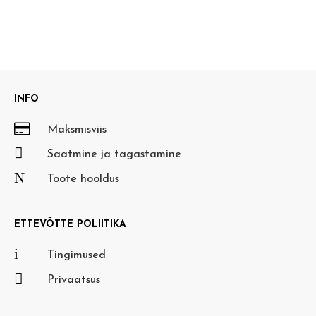
INFO

Maksmisviis

Saatmine ja tagastamine
N
Toote hooldus
ETTEVÕTTE POLIITIKA
i
Tingimused

Privaatsus