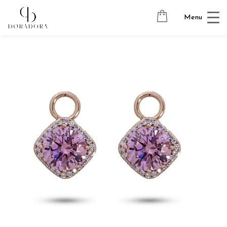
Avaleht
→
Tugevkullatud ehted
→
Kõrvarõngaste ripatsid
→
Menu
GLOW