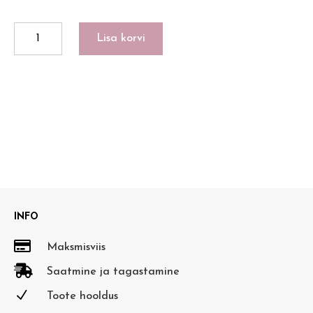
BRIGHT
Lisa korvi
SIDE
kogus
INFO

Maksmisviis

Saatmine ja tagastamine
N
Toote hooldus