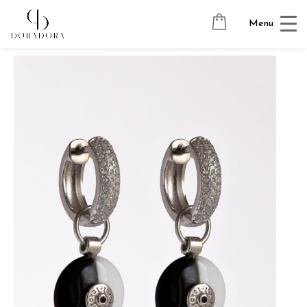
Avaleht
→
Hõbedast ehted
→
Ripatsitega kõrvarõngad
→
Menu
BRIGHT SIDE